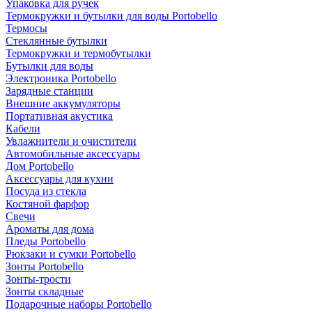
Упаковка для ручек
Термокружки и бутылки для воды Portobello
Термосы
Стеклянные бутылки
Термокружки и термобутылки
Бутылки для воды
Электроника Portobello
Зарядные станции
Внешние аккумуляторы
Портативная акустика
Кабели
Увлажнители и очистители
Автомобильные аксессуары
Дом Portobello
Аксессуары для кухни
Посуда из стекла
Костяной фарфор
Свечи
Ароматы для дома
Пледы Portobello
Рюкзаки и сумки Portobello
Зонты Portobello
Зонты-трости
Зонты складные
Подарочные наборы Portobello