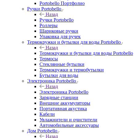
Portobello Портфолио
Ручки Portobello
Назад
Ручки Portobello
Роллеры
Шариковые ручки
Упаковка для ручек
Термокружки и бутылки для воды Portobello
Назад
Термокружки и бутылки для воды Portobello
Термосы
Стеклянные бутылки
Термокружки и термобутылки
Бутылки для воды
Электроника Portobello
Назад
Электроника Portobello
Зарядные станции
Внешние аккумуляторы
Портативная акустика
Кабели
Увлажнители и очистители
Автомобильные аксессуары
Дом Portobello
Назад