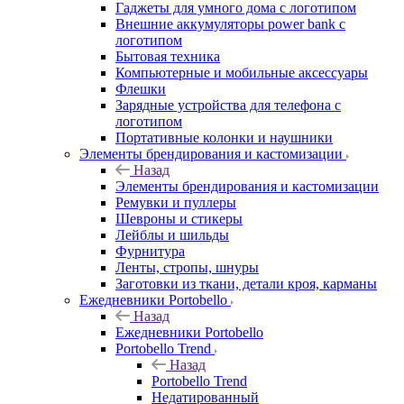
Гаджеты для умного дома с логотипом
Внешние аккумуляторы power bank с
логотипом
Бытовая техника
Компьютерные и мобильные аксессуары
Флешки
Зарядные устройства для телефона с
логотипом
Портативные колонки и наушники
Элементы брендирования и кастомизации
Назад
Элементы брендирования и кастомизации
Ремувки и пуллеры
Шевроны и стикеры
Лейблы и шильды
Фурнитура
Ленты, стропы, шнуры
Заготовки из ткани, детали кроя, карманы
Ежедневники Portobello
Назад
Ежедневники Portobello
Portobello Trend
Назад
Portobello Trend
Недатированный