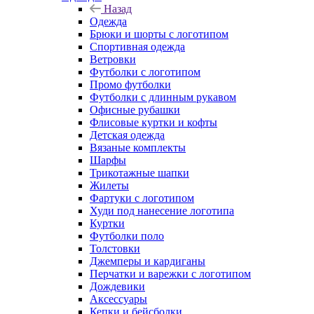
Назад
Одежда
Брюки и шорты с логотипом
Спортивная одежда
Ветровки
Футболки с логотипом
Промо футболки
Футболки с длинным рукавом
Офисные рубашки
Флисовые куртки и кофты
Детская одежда
Вязаные комплекты
Шарфы
Трикотажные шапки
Жилеты
Фартуки с логотипом
Худи под нанесение логотипа
Куртки
Футболки поло
Толстовки
Джемперы и кардиганы
Перчатки и варежки с логотипом
Дождевики
Аксессуары
Кепки и бейсболки