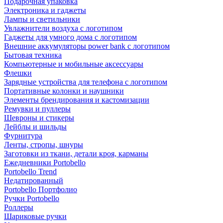
Подарочная упаковка
Электроника и гаджеты
Лампы и светильники
Увлажнители воздуха с логотипом
Гаджеты для умного дома с логотипом
Внешние аккумуляторы power bank с логотипом
Бытовая техника
Компьютерные и мобильные аксессуары
Флешки
Зарядные устройства для телефона с логотипом
Портативные колонки и наушники
Элементы брендирования и кастомизации
Ремувки и пуллеры
Шевроны и стикеры
Лейблы и шильды
Фурнитура
Ленты, стропы, шнуры
Заготовки из ткани, детали кроя, карманы
Ежедневники Portobello
Portobello Trend
Недатированный
Portobello Портфолио
Ручки Portobello
Роллеры
Шариковые ручки