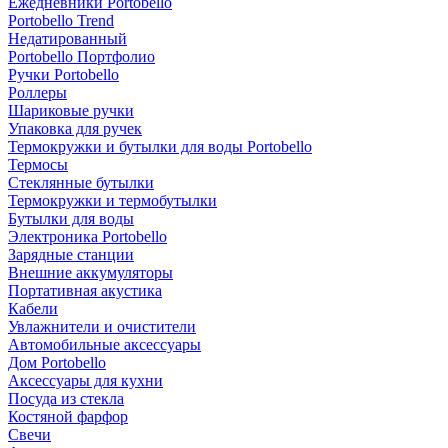
Ежедневники Portobello
Portobello Trend
Недатированный
Portobello Портфолио
Ручки Portobello
Роллеры
Шариковые ручки
Упаковка для ручек
Термокружки и бутылки для воды Portobello
Термосы
Стеклянные бутылки
Термокружки и термобутылки
Бутылки для воды
Электроника Portobello
Зарядные станции
Внешние аккумуляторы
Портативная акустика
Кабели
Увлажнители и очистители
Автомобильные аксессуары
Дом Portobello
Аксессуары для кухни
Посуда из стекла
Костяной фарфор
Свечи