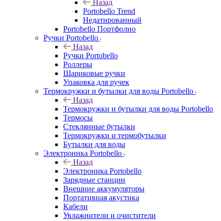
Назад
Portobello Trend
Недатированный
Portobello Портфолио
Ручки Portobello
Назад
Ручки Portobello
Роллеры
Шариковые ручки
Упаковка для ручек
Термокружки и бутылки для воды Portobello
Назад
Термокружки и бутылки для воды Portobello
Термосы
Стеклянные бутылки
Термокружки и термобутылки
Бутылки для воды
Электроника Portobello
Назад
Электроника Portobello
Зарядные станции
Внешние аккумуляторы
Портативная акустика
Кабели
Увлажнители и очистители