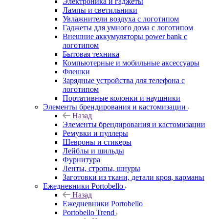
Электроника и гаджеты
Лампы и светильники
Увлажнители воздуха с логотипом
Гаджеты для умного дома с логотипом
Внешние аккумуляторы power bank с
логотипом
Бытовая техника
Компьютерные и мобильные аксессуары
Флешки
Зарядные устройства для телефона с
логотипом
Портативные колонки и наушники
Элементы брендирования и кастомизации
Назад
Элементы брендирования и кастомизации
Ремувки и пуллеры
Шевроны и стикеры
Лейблы и шильды
Фурнитура
Ленты, стропы, шнуры
Заготовки из ткани, детали кроя, карманы
Ежедневники Portobello
Назад
Ежедневники Portobello
Portobello Trend