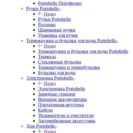
Portobello Портфолио
Ручки Portobello
Назад
Ручки Portobello
Роллеры
Шариковые ручки
Упаковка для ручек
Термокружки и бутылки для воды Portobello
Назад
Термокружки и бутылки для воды Portobello
Термосы
Стеклянные бутылки
Термокружки и термобутылки
Бутылки для воды
Электроника Portobello
Назад
Электроника Portobello
Зарядные станции
Внешние аккумуляторы
Портативная акустика
Кабели
Увлажнители и очистители
Автомобильные аксессуары
Дом Portobello
Назад