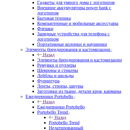
Гаджеты для умного дома с логотипом
Внешние аккумуляторы power bank с
логотипом
Бытовая техника
Компьютерные и мобильные аксессуары
Флешки
Зарядные устройства для телефона с
логотипом
Портативные колонки и наушники
Элементы брендирования и кастомизации
Назад
Элементы брендирования и кастомизации
Ремувки и пуллеры
Шевроны и стикеры
Лейблы и шильды
Фурнитура
Ленты, стропы, шнуры
Заготовки из ткани, детали кроя, карманы
Ежедневники Portobello
Назад
Ежедневники Portobello
Portobello Trend
Назад
Portobello Trend
Недатированный