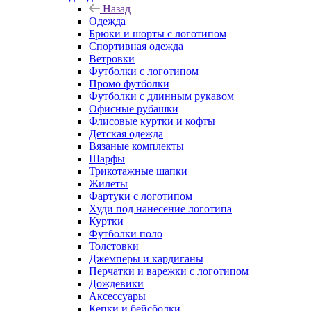
Назад
Одежда
Брюки и шорты с логотипом
Спортивная одежда
Ветровки
Футболки с логотипом
Промо футболки
Футболки с длинным рукавом
Офисные рубашки
Флисовые куртки и кофты
Детская одежда
Вязаные комплекты
Шарфы
Трикотажные шапки
Жилеты
Фартуки с логотипом
Худи под нанесение логотипа
Куртки
Футболки поло
Толстовки
Джемперы и кардиганы
Перчатки и варежки с логотипом
Дождевики
Аксессуары
Кепки и бейсболки