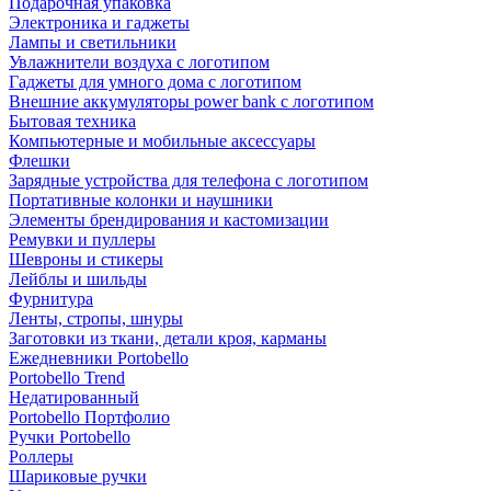
Подарочная упаковка
Электроника и гаджеты
Лампы и светильники
Увлажнители воздуха с логотипом
Гаджеты для умного дома с логотипом
Внешние аккумуляторы power bank с логотипом
Бытовая техника
Компьютерные и мобильные аксессуары
Флешки
Зарядные устройства для телефона с логотипом
Портативные колонки и наушники
Элементы брендирования и кастомизации
Ремувки и пуллеры
Шевроны и стикеры
Лейблы и шильды
Фурнитура
Ленты, стропы, шнуры
Заготовки из ткани, детали кроя, карманы
Ежедневники Portobello
Portobello Trend
Недатированный
Portobello Портфолио
Ручки Portobello
Роллеры
Шариковые ручки