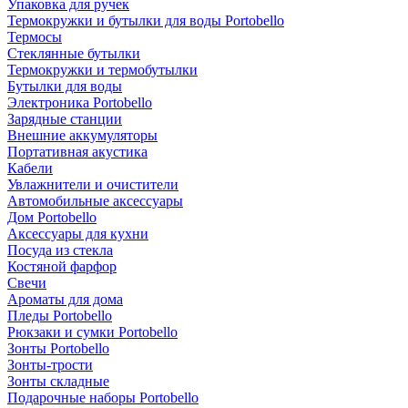
Упаковка для ручек
Термокружки и бутылки для воды Portobello
Термосы
Стеклянные бутылки
Термокружки и термобутылки
Бутылки для воды
Электроника Portobello
Зарядные станции
Внешние аккумуляторы
Портативная акустика
Кабели
Увлажнители и очистители
Автомобильные аксессуары
Дом Portobello
Аксессуары для кухни
Посуда из стекла
Костяной фарфор
Свечи
Ароматы для дома
Пледы Portobello
Рюкзаки и сумки Portobello
Зонты Portobello
Зонты-трости
Зонты складные
Подарочные наборы Portobello