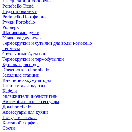
Ежедневники Portobello
Portobello Trend
Недатированный
Portobello Портфолио
Ручки Portobello
Роллеры
Шариковые ручки
Упаковка для ручек
Термокружки и бутылки для воды Portobello
Термосы
Стеклянные бутылки
Термокружки и термобутылки
Бутылки для воды
Электроника Portobello
Зарядные станции
Внешние аккумуляторы
Портативная акустика
Кабели
Увлажнители и очистители
Автомобильные аксессуары
Дом Portobello
Аксессуары для кухни
Посуда из стекла
Костяной фарфор
Свечи