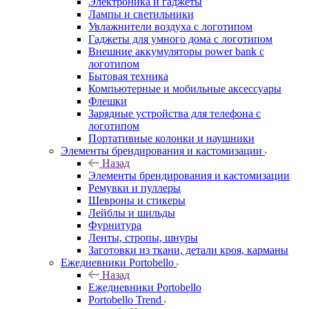
Электроника и гаджеты
Лампы и светильники
Увлажнители воздуха с логотипом
Гаджеты для умного дома с логотипом
Внешние аккумуляторы power bank с
логотипом
Бытовая техника
Компьютерные и мобильные аксессуары
Флешки
Зарядные устройства для телефона с
логотипом
Портативные колонки и наушники
Элементы брендирования и кастомизации
Назад
Элементы брендирования и кастомизации
Ремувки и пуллеры
Шевроны и стикеры
Лейблы и шильды
Фурнитура
Ленты, стропы, шнуры
Заготовки из ткани, детали кроя, карманы
Ежедневники Portobello
Назад
Ежедневники Portobello
Portobello Trend