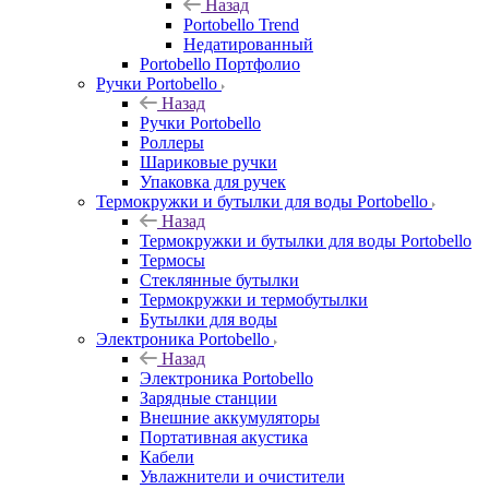
Назад
Portobello Trend
Недатированный
Portobello Портфолио
Ручки Portobello
Назад
Ручки Portobello
Роллеры
Шариковые ручки
Упаковка для ручек
Термокружки и бутылки для воды Portobello
Назад
Термокружки и бутылки для воды Portobello
Термосы
Стеклянные бутылки
Термокружки и термобутылки
Бутылки для воды
Электроника Portobello
Назад
Электроника Portobello
Зарядные станции
Внешние аккумуляторы
Портативная акустика
Кабели
Увлажнители и очистители