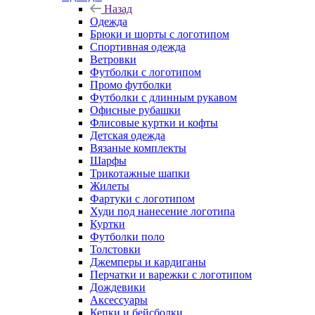
Назад
Одежда
Брюки и шорты с логотипом
Спортивная одежда
Ветровки
Футболки с логотипом
Промо футболки
Футболки с длинным рукавом
Офисные рубашки
Флисовые куртки и кофты
Детская одежда
Вязаные комплекты
Шарфы
Трикотажные шапки
Жилеты
Фартуки с логотипом
Худи под нанесение логотипа
Куртки
Футболки поло
Толстовки
Джемперы и кардиганы
Перчатки и варежки с логотипом
Дождевики
Аксессуары
Кепки и бейсболки