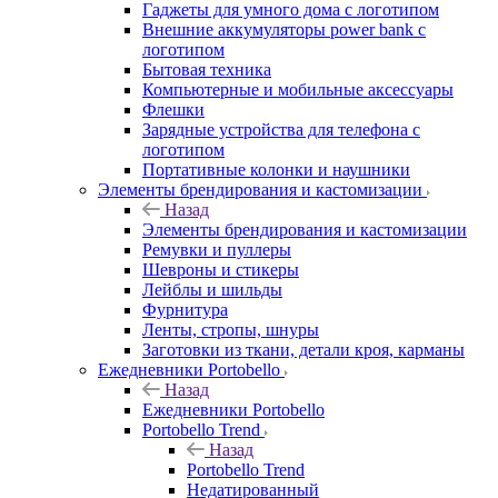
Гаджеты для умного дома с логотипом
Внешние аккумуляторы power bank с
логотипом
Бытовая техника
Компьютерные и мобильные аксессуары
Флешки
Зарядные устройства для телефона с
логотипом
Портативные колонки и наушники
Элементы брендирования и кастомизации
Назад
Элементы брендирования и кастомизации
Ремувки и пуллеры
Шевроны и стикеры
Лейблы и шильды
Фурнитура
Ленты, стропы, шнуры
Заготовки из ткани, детали кроя, карманы
Ежедневники Portobello
Назад
Ежедневники Portobello
Portobello Trend
Назад
Portobello Trend
Недатированный