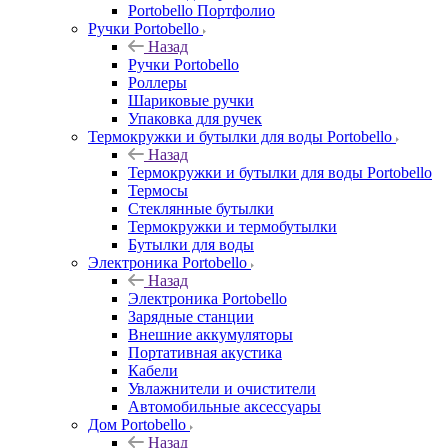
Portobello Портфолио
Ручки Portobello
Назад
Ручки Portobello
Роллеры
Шариковые ручки
Упаковка для ручек
Термокружки и бутылки для воды Portobello
Назад
Термокружки и бутылки для воды Portobello
Термосы
Стеклянные бутылки
Термокружки и термобутылки
Бутылки для воды
Электроника Portobello
Назад
Электроника Portobello
Зарядные станции
Внешние аккумуляторы
Портативная акустика
Кабели
Увлажнители и очистители
Автомобильные аксессуары
Дом Portobello
Назад