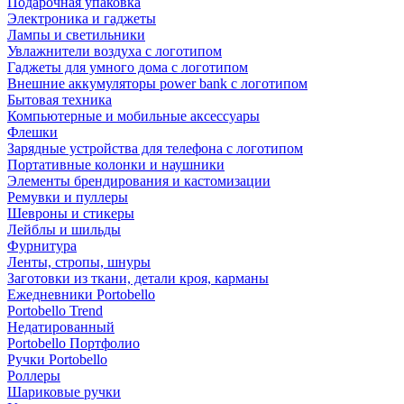
Подарочная упаковка
Электроника и гаджеты
Лампы и светильники
Увлажнители воздуха с логотипом
Гаджеты для умного дома с логотипом
Внешние аккумуляторы power bank с логотипом
Бытовая техника
Компьютерные и мобильные аксессуары
Флешки
Зарядные устройства для телефона с логотипом
Портативные колонки и наушники
Элементы брендирования и кастомизации
Ремувки и пуллеры
Шевроны и стикеры
Лейблы и шильды
Фурнитура
Ленты, стропы, шнуры
Заготовки из ткани, детали кроя, карманы
Ежедневники Portobello
Portobello Trend
Недатированный
Portobello Портфолио
Ручки Portobello
Роллеры
Шариковые ручки