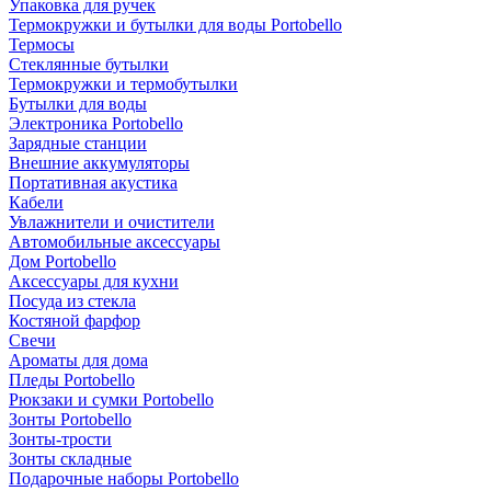
Упаковка для ручек
Термокружки и бутылки для воды Portobello
Термосы
Стеклянные бутылки
Термокружки и термобутылки
Бутылки для воды
Электроника Portobello
Зарядные станции
Внешние аккумуляторы
Портативная акустика
Кабели
Увлажнители и очистители
Автомобильные аксессуары
Дом Portobello
Аксессуары для кухни
Посуда из стекла
Костяной фарфор
Свечи
Ароматы для дома
Пледы Portobello
Рюкзаки и сумки Portobello
Зонты Portobello
Зонты-трости
Зонты складные
Подарочные наборы Portobello