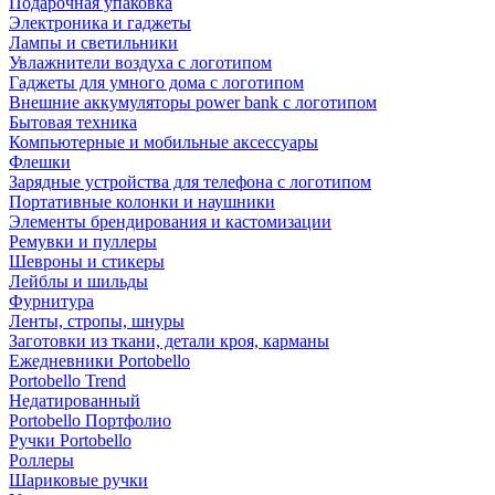
Подарочная упаковка
Электроника и гаджеты
Лампы и светильники
Увлажнители воздуха с логотипом
Гаджеты для умного дома с логотипом
Внешние аккумуляторы power bank с логотипом
Бытовая техника
Компьютерные и мобильные аксессуары
Флешки
Зарядные устройства для телефона с логотипом
Портативные колонки и наушники
Элементы брендирования и кастомизации
Ремувки и пуллеры
Шевроны и стикеры
Лейблы и шильды
Фурнитура
Ленты, стропы, шнуры
Заготовки из ткани, детали кроя, карманы
Ежедневники Portobello
Portobello Trend
Недатированный
Portobello Портфолио
Ручки Portobello
Роллеры
Шариковые ручки