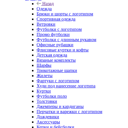
Назад
Одежда
Брюки и шорты с логотипом
Спортивная одежда
Ветровки
Футболки с логотипом
Промо футболки
Футболки с длинным рукавом
Офисные рубашки
Флисовые куртки и кофты
Детская одежда
Вязаные комплекты
Шарфы
Трикотажные шапки
Жилеты
Фартуки с логотипом
Худи под нанесение логотипа
Куртки
Футболки поло
Толстовки
Джемперы и кардиганы
Перчатки и варежки с логотипом
Дождевики
Аксессуары
Кепки и бейсболки