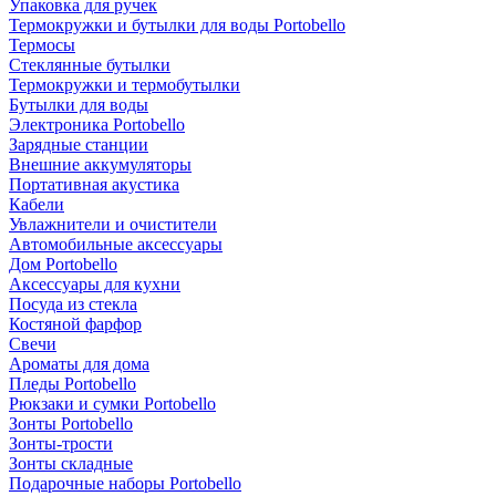
Упаковка для ручек
Термокружки и бутылки для воды Portobello
Термосы
Стеклянные бутылки
Термокружки и термобутылки
Бутылки для воды
Электроника Portobello
Зарядные станции
Внешние аккумуляторы
Портативная акустика
Кабели
Увлажнители и очистители
Автомобильные аксессуары
Дом Portobello
Аксессуары для кухни
Посуда из стекла
Костяной фарфор
Свечи
Ароматы для дома
Пледы Portobello
Рюкзаки и сумки Portobello
Зонты Portobello
Зонты-трости
Зонты складные
Подарочные наборы Portobello