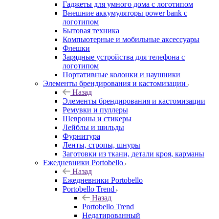
Гаджеты для умного дома с логотипом
Внешние аккумуляторы power bank с
логотипом
Бытовая техника
Компьютерные и мобильные аксессуары
Флешки
Зарядные устройства для телефона с
логотипом
Портативные колонки и наушники
Элементы брендирования и кастомизации
Назад
Элементы брендирования и кастомизации
Ремувки и пуллеры
Шевроны и стикеры
Лейблы и шильды
Фурнитура
Ленты, стропы, шнуры
Заготовки из ткани, детали кроя, карманы
Ежедневники Portobello
Назад
Ежедневники Portobello
Portobello Trend
Назад
Portobello Trend
Недатированный