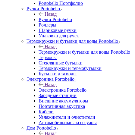
Portobello Портфолио
Ручки Portobello
Назад
Ручки Portobello
Роллеры
Шариковые ручки
Упаковка для ручек
Термокружки и бутылки для воды Portobello
Назад
Термокружки и бутылки для воды Portobello
Термосы
Стеклянные бутылки
Термокружки и термобутылки
Бутылки для воды
Электроника Portobello
Назад
Электроника Portobello
Зарядные станции
Внешние аккумуляторы
Портативная акустика
Кабели
Увлажнители и очистители
Автомобильные аксессуары
Дом Portobello
Назад