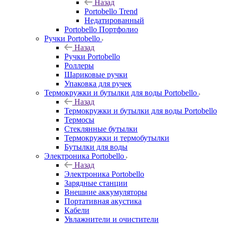
Назад
Portobello Trend
Недатированный
Portobello Портфолио
Ручки Portobello
Назад
Ручки Portobello
Роллеры
Шариковые ручки
Упаковка для ручек
Термокружки и бутылки для воды Portobello
Назад
Термокружки и бутылки для воды Portobello
Термосы
Стеклянные бутылки
Термокружки и термобутылки
Бутылки для воды
Электроника Portobello
Назад
Электроника Portobello
Зарядные станции
Внешние аккумуляторы
Портативная акустика
Кабели
Увлажнители и очистители