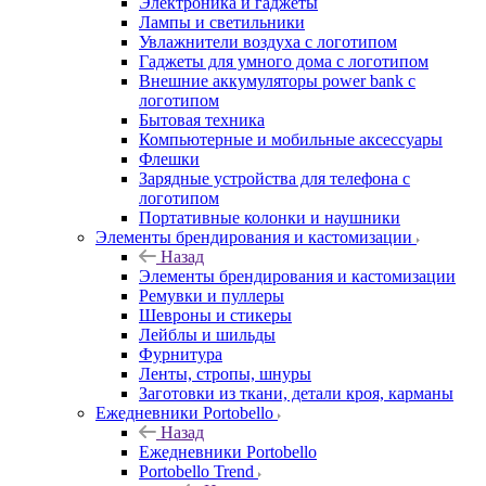
Электроника и гаджеты
Лампы и светильники
Увлажнители воздуха с логотипом
Гаджеты для умного дома с логотипом
Внешние аккумуляторы power bank с
логотипом
Бытовая техника
Компьютерные и мобильные аксессуары
Флешки
Зарядные устройства для телефона с
логотипом
Портативные колонки и наушники
Элементы брендирования и кастомизации
Назад
Элементы брендирования и кастомизации
Ремувки и пуллеры
Шевроны и стикеры
Лейблы и шильды
Фурнитура
Ленты, стропы, шнуры
Заготовки из ткани, детали кроя, карманы
Ежедневники Portobello
Назад
Ежедневники Portobello
Portobello Trend