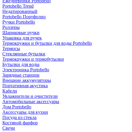
Ежедневники Portobello
Portobello Trend
Недатированный
Portobello Портфолио
Ручки Portobello
Роллеры
Шариковые ручки
Упаковка для ручек
Термокружки и бутылки для воды Portobello
Термосы
Стеклянные бутылки
Термокружки и термобутылки
Бутылки для воды
Электроника Portobello
Зарядные станции
Внешние аккумуляторы
Портативная акустика
Кабели
Увлажнители и очистители
Автомобильные аксессуары
Дом Portobello
Аксессуары для кухни
Посуда из стекла
Костяной фарфор
Свечи