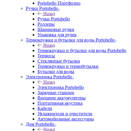
Portobello Портфолио
Ручки Portobello
Назад
Ручки Portobello
Роллеры
Шариковые ручки
Упаковка для ручек
Термокружки и бутылки для воды Portobello
Назад
Термокружки и бутылки для воды Portobello
Термосы
Стеклянные бутылки
Термокружки и термобутылки
Бутылки для воды
Электроника Portobello
Назад
Электроника Portobello
Зарядные станции
Внешние аккумуляторы
Портативная акустика
Кабели
Увлажнители и очистители
Автомобильные аксессуары
Дом Portobello
Назад