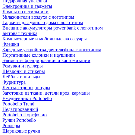
Подарочная упаковка
Электроника и гаджеты
Лампы и светильники
Увлажнители воздуха с логотипом
Гаджеты для умного дома с логотипом
Внешние аккумуляторы power bank с логотипом
Бытовая техника
Компьютерные и мобильные аксессуары
Флешки
Зарядные устройства для телефона с логотипом
Портативные колонки и наушники
Элементы брендирования и кастомизации
Ремувки и пуллеры
Шевроны и стикеры
Лейблы и шильды
Фурнитура
Ленты, стропы, шнуры
Заготовки из ткани, детали кроя, карманы
Ежедневники Portobello
Portobello Trend
Недатированный
Portobello Портфолио
Ручки Portobello
Роллеры
Шариковые ручки