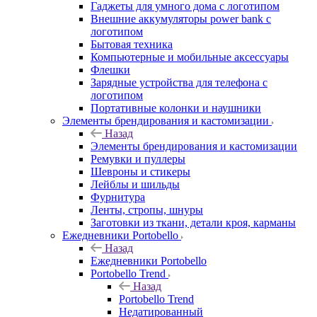
Гаджеты для умного дома с логотипом
Внешние аккумуляторы power bank с
логотипом
Бытовая техника
Компьютерные и мобильные аксессуары
Флешки
Зарядные устройства для телефона с
логотипом
Портативные колонки и наушники
Элементы брендирования и кастомизации
Назад
Элементы брендирования и кастомизации
Ремувки и пуллеры
Шевроны и стикеры
Лейблы и шильды
Фурнитура
Ленты, стропы, шнуры
Заготовки из ткани, детали кроя, карманы
Ежедневники Portobello
Назад
Ежедневники Portobello
Portobello Trend
Назад
Portobello Trend
Недатированный