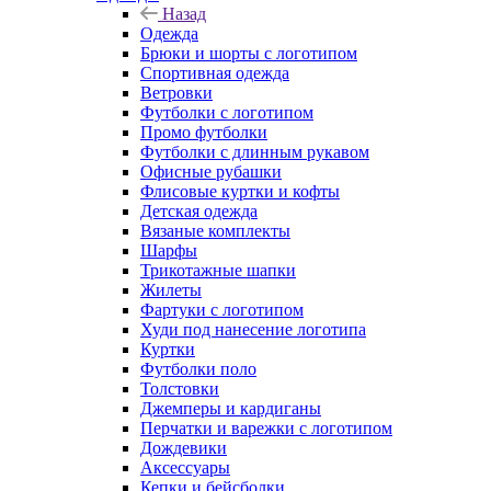
Назад
Одежда
Брюки и шорты с логотипом
Спортивная одежда
Ветровки
Футболки с логотипом
Промо футболки
Футболки с длинным рукавом
Офисные рубашки
Флисовые куртки и кофты
Детская одежда
Вязаные комплекты
Шарфы
Трикотажные шапки
Жилеты
Фартуки с логотипом
Худи под нанесение логотипа
Куртки
Футболки поло
Толстовки
Джемперы и кардиганы
Перчатки и варежки с логотипом
Дождевики
Аксессуары
Кепки и бейсболки