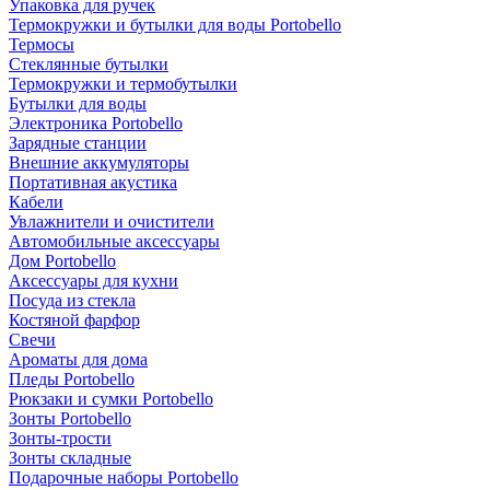
Упаковка для ручек
Термокружки и бутылки для воды Portobello
Термосы
Стеклянные бутылки
Термокружки и термобутылки
Бутылки для воды
Электроника Portobello
Зарядные станции
Внешние аккумуляторы
Портативная акустика
Кабели
Увлажнители и очистители
Автомобильные аксессуары
Дом Portobello
Аксессуары для кухни
Посуда из стекла
Костяной фарфор
Свечи
Ароматы для дома
Пледы Portobello
Рюкзаки и сумки Portobello
Зонты Portobello
Зонты-трости
Зонты складные
Подарочные наборы Portobello