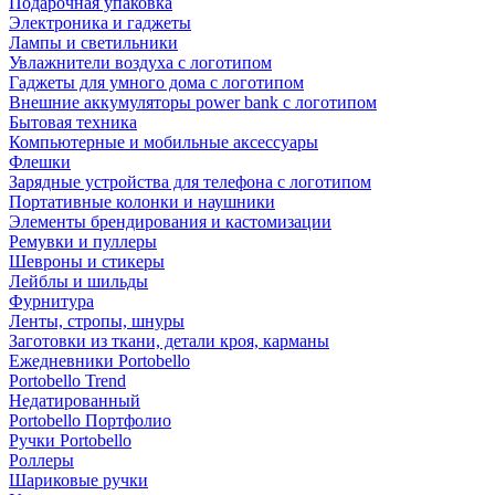
Подарочная упаковка
Электроника и гаджеты
Лампы и светильники
Увлажнители воздуха с логотипом
Гаджеты для умного дома с логотипом
Внешние аккумуляторы power bank с логотипом
Бытовая техника
Компьютерные и мобильные аксессуары
Флешки
Зарядные устройства для телефона с логотипом
Портативные колонки и наушники
Элементы брендирования и кастомизации
Ремувки и пуллеры
Шевроны и стикеры
Лейблы и шильды
Фурнитура
Ленты, стропы, шнуры
Заготовки из ткани, детали кроя, карманы
Ежедневники Portobello
Portobello Trend
Недатированный
Portobello Портфолио
Ручки Portobello
Роллеры
Шариковые ручки