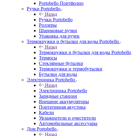
Portobello Портфолио
Ручки Portobello
Назад
Ручки Portobello
Роллеры
Шариковые ручки
Упаковка для ручек
Термокружки и бутылки для воды Portobello
Назад
Термокружки и бутылки для воды Portobello
Термосы
Стеклянные бутылки
Термокружки и термобутылки
Бутылки для воды
Электроника Portobello
Назад
Электроника Portobello
Зарядные станции
Внешние аккумуляторы
Портативная акустика
Кабели
Увлажнители и очистители
Автомобильные аксессуары
Дом Portobello
Назад