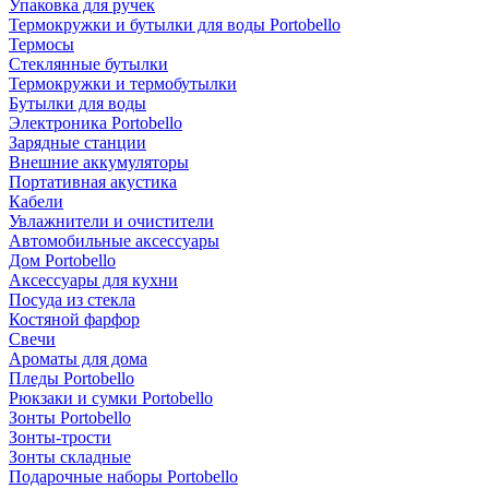
Упаковка для ручек
Термокружки и бутылки для воды Portobello
Термосы
Стеклянные бутылки
Термокружки и термобутылки
Бутылки для воды
Электроника Portobello
Зарядные станции
Внешние аккумуляторы
Портативная акустика
Кабели
Увлажнители и очистители
Автомобильные аксессуары
Дом Portobello
Аксессуары для кухни
Посуда из стекла
Костяной фарфор
Свечи
Ароматы для дома
Пледы Portobello
Рюкзаки и сумки Portobello
Зонты Portobello
Зонты-трости
Зонты складные
Подарочные наборы Portobello