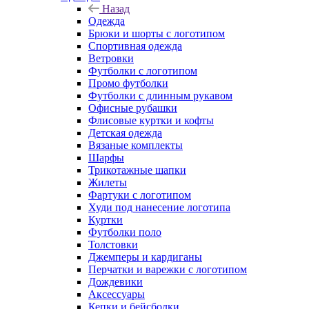
Назад
Одежда
Брюки и шорты с логотипом
Спортивная одежда
Ветровки
Футболки с логотипом
Промо футболки
Футболки с длинным рукавом
Офисные рубашки
Флисовые куртки и кофты
Детская одежда
Вязаные комплекты
Шарфы
Трикотажные шапки
Жилеты
Фартуки с логотипом
Худи под нанесение логотипа
Куртки
Футболки поло
Толстовки
Джемперы и кардиганы
Перчатки и варежки с логотипом
Дождевики
Аксессуары
Кепки и бейсболки