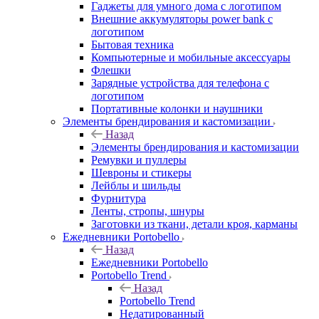
Гаджеты для умного дома с логотипом
Внешние аккумуляторы power bank с
логотипом
Бытовая техника
Компьютерные и мобильные аксессуары
Флешки
Зарядные устройства для телефона с
логотипом
Портативные колонки и наушники
Элементы брендирования и кастомизации
Назад
Элементы брендирования и кастомизации
Ремувки и пуллеры
Шевроны и стикеры
Лейблы и шильды
Фурнитура
Ленты, стропы, шнуры
Заготовки из ткани, детали кроя, карманы
Ежедневники Portobello
Назад
Ежедневники Portobello
Portobello Trend
Назад
Portobello Trend
Недатированный