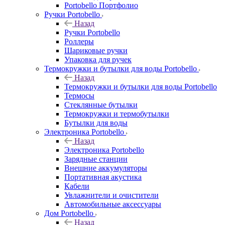
Portobello Портфолио
Ручки Portobello
Назад
Ручки Portobello
Роллеры
Шариковые ручки
Упаковка для ручек
Термокружки и бутылки для воды Portobello
Назад
Термокружки и бутылки для воды Portobello
Термосы
Стеклянные бутылки
Термокружки и термобутылки
Бутылки для воды
Электроника Portobello
Назад
Электроника Portobello
Зарядные станции
Внешние аккумуляторы
Портативная акустика
Кабели
Увлажнители и очистители
Автомобильные аксессуары
Дом Portobello
Назад