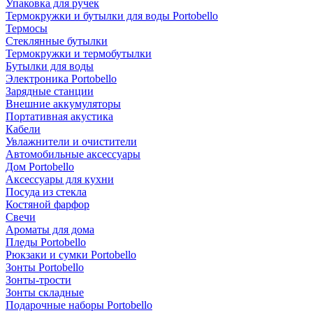
Упаковка для ручек
Термокружки и бутылки для воды Portobello
Термосы
Стеклянные бутылки
Термокружки и термобутылки
Бутылки для воды
Электроника Portobello
Зарядные станции
Внешние аккумуляторы
Портативная акустика
Кабели
Увлажнители и очистители
Автомобильные аксессуары
Дом Portobello
Аксессуары для кухни
Посуда из стекла
Костяной фарфор
Свечи
Ароматы для дома
Пледы Portobello
Рюкзаки и сумки Portobello
Зонты Portobello
Зонты-трости
Зонты складные
Подарочные наборы Portobello