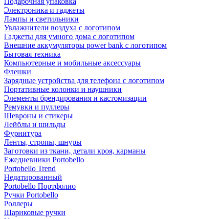
Подарочная упаковка
Электроника и гаджеты
Лампы и светильники
Увлажнители воздуха с логотипом
Гаджеты для умного дома с логотипом
Внешние аккумуляторы power bank с логотипом
Бытовая техника
Компьютерные и мобильные аксессуары
Флешки
Зарядные устройства для телефона с логотипом
Портативные колонки и наушники
Элементы брендирования и кастомизации
Ремувки и пуллеры
Шевроны и стикеры
Лейблы и шильды
Фурнитура
Ленты, стропы, шнуры
Заготовки из ткани, детали кроя, карманы
Ежедневники Portobello
Portobello Trend
Недатированный
Portobello Портфолио
Ручки Portobello
Роллеры
Шариковые ручки