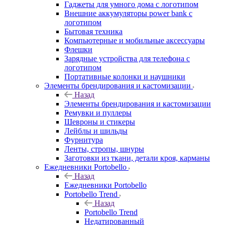
Гаджеты для умного дома с логотипом
Внешние аккумуляторы power bank с
логотипом
Бытовая техника
Компьютерные и мобильные аксессуары
Флешки
Зарядные устройства для телефона с
логотипом
Портативные колонки и наушники
Элементы брендирования и кастомизации
Назад
Элементы брендирования и кастомизации
Ремувки и пуллеры
Шевроны и стикеры
Лейблы и шильды
Фурнитура
Ленты, стропы, шнуры
Заготовки из ткани, детали кроя, карманы
Ежедневники Portobello
Назад
Ежедневники Portobello
Portobello Trend
Назад
Portobello Trend
Недатированный