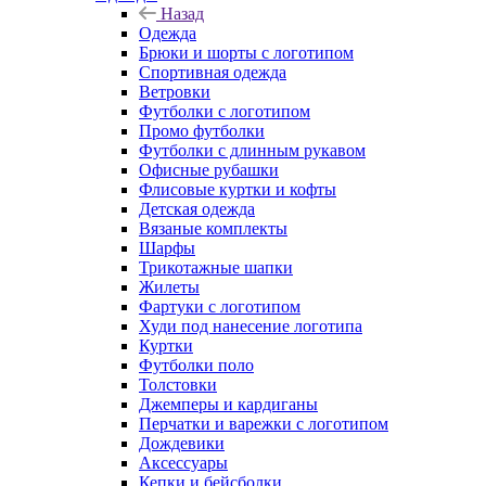
Назад
Одежда
Брюки и шорты с логотипом
Спортивная одежда
Ветровки
Футболки с логотипом
Промо футболки
Футболки с длинным рукавом
Офисные рубашки
Флисовые куртки и кофты
Детская одежда
Вязаные комплекты
Шарфы
Трикотажные шапки
Жилеты
Фартуки с логотипом
Худи под нанесение логотипа
Куртки
Футболки поло
Толстовки
Джемперы и кардиганы
Перчатки и варежки с логотипом
Дождевики
Аксессуары
Кепки и бейсболки