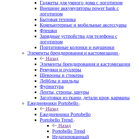
Гаджеты для умного дома с логотипом
Внешние аккумуляторы power bank с
логотипом
Бытовая техника
Компьютерные и мобильные аксессуары
Флешки
Зарядные устройства для телефона с
логотипом
Портативные колонки и наушники
Элементы брендирования и кастомизации
Назад
Элементы брендирования и кастомизации
Ремувки и пуллеры
Шевроны и стикеры
Лейблы и шильды
Фурнитура
Ленты, стропы, шнуры
Заготовки из ткани, детали кроя, карманы
Ежедневники Portobello
Назад
Ежедневники Portobello
Portobello Trend
Назад
Portobello Trend
Недатированный