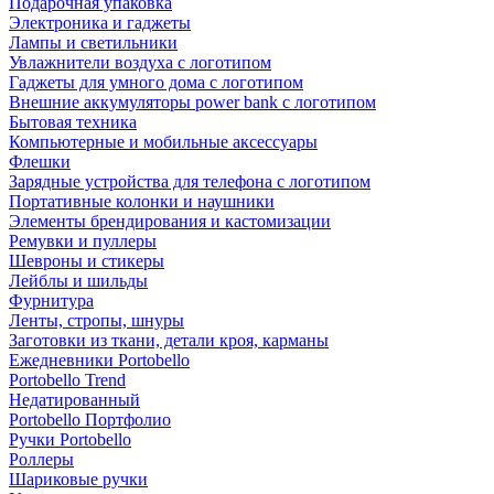
Подарочная упаковка
Электроника и гаджеты
Лампы и светильники
Увлажнители воздуха с логотипом
Гаджеты для умного дома с логотипом
Внешние аккумуляторы power bank с логотипом
Бытовая техника
Компьютерные и мобильные аксессуары
Флешки
Зарядные устройства для телефона с логотипом
Портативные колонки и наушники
Элементы брендирования и кастомизации
Ремувки и пуллеры
Шевроны и стикеры
Лейблы и шильды
Фурнитура
Ленты, стропы, шнуры
Заготовки из ткани, детали кроя, карманы
Ежедневники Portobello
Portobello Trend
Недатированный
Portobello Портфолио
Ручки Portobello
Роллеры
Шариковые ручки