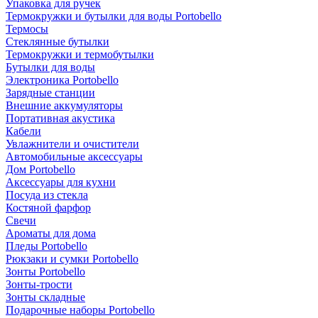
Упаковка для ручек
Термокружки и бутылки для воды Portobello
Термосы
Стеклянные бутылки
Термокружки и термобутылки
Бутылки для воды
Электроника Portobello
Зарядные станции
Внешние аккумуляторы
Портативная акустика
Кабели
Увлажнители и очистители
Автомобильные аксессуары
Дом Portobello
Аксессуары для кухни
Посуда из стекла
Костяной фарфор
Свечи
Ароматы для дома
Пледы Portobello
Рюкзаки и сумки Portobello
Зонты Portobello
Зонты-трости
Зонты складные
Подарочные наборы Portobello