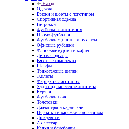
Назад
Одежда
Брюки и шорты с логотипом
Спортивная одежда
Ветровки
Футболки с логотипом
Промо футболки
Футболки с длинным рукавом
Офисные рубашки
Флисовые куртки и кофты
Детская одежда
Вязаные комплекты
Шарфы
Трикотажные шапки
Жилеты
Фартуки с логотипом
Худи под нанесение логотипа
Куртки
Футболки поло
Толстовки
Джемперы и кардиганы
Перчатки и варежки с логотипом
Дождевики
Аксессуары
Кепки и бейсболки